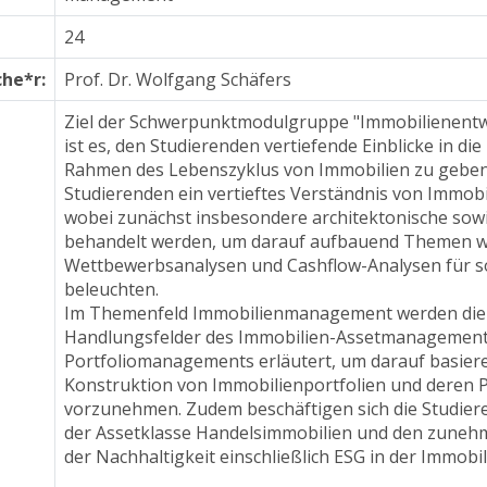
24
he*r:
Prof. Dr. Wolfgang Schäfers
Ziel der Schwerpunktmodulgruppe "Immobilienentw
ist es, den Studierenden vertiefende Einblicke in di
Rahmen des Lebenszyklus von Immobilien zu geben. 
Studierenden ein vertieftes Verständnis von Immobi
wobei zunächst insbesondere architektonische sowi
behandelt werden, um darauf aufbauend Themen w
Wettbewerbsanalysen und Cashflow-Analysen für sol
beleuchten. 

Im Themenfeld Immobilienmanagement werden die 
Handlungsfelder des Immobilien-Assetmanagement
Portfoliomanagements erläutert, um darauf basiere
Konstruktion von Immobilienportfolien und deren
vorzunehmen. Zudem beschäftigen sich die Studier
der Assetklasse Handelsimmobilien und den zune
der Nachhaltigkeit einschließlich ESG in der Immobili